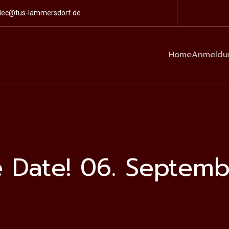
lec@tus-lammersdorf.de
Home
Anmeldu
e Date! 06. Septemb