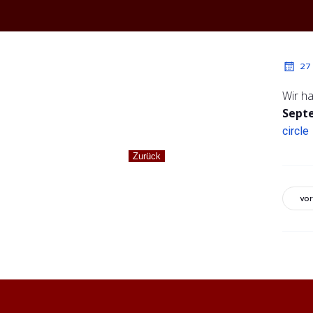
27
Wir h
Sept
circle
vor